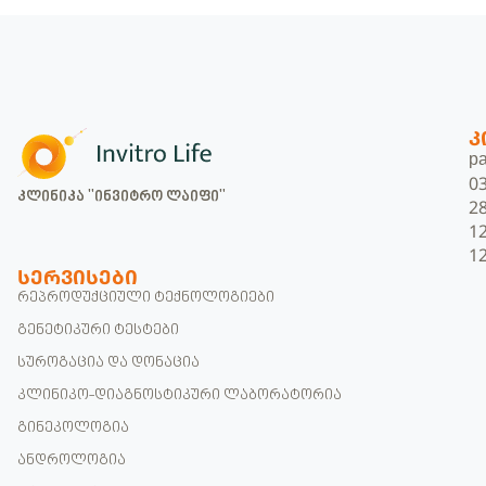
Კ
pa
0
კლინიკა "ინვიტრო ლაიფი"
2
1
1
ᲡᲔᲠᲕᲘᲡᲔᲑᲘ
რეპროდუქციული ტექნოლოგიები
გენეტიკური ტესტები
სუროგაცია და დონაცია
კლინიკო-დიაგნოსტიკური ლაბორატორია
გინეკოლოგია
ანდროლოგია