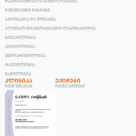
რეპროდუქციული ტექნოლოგიები
გენეტიკური ტესტები
სუროგაცია და დონაცია
კლინიკო-დიაგნოსტიკური ლაბორატორია
გინეკოლოგია
ანდროლოგია
ენდოკრინოლოგია
რადიოლოგია
მამოლოგია
ᲙᲚᲘᲜᲘᲙᲐ
ᲔᲥᲘᲛᲔᲑᲘ
ჩვენ შესახებ
ჩვენი ექიმები